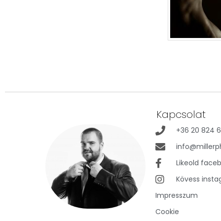
Kapcsolat
+36 20 824 
info@millerp
Likeold face
Kövess inst
Impresszum
Cookie