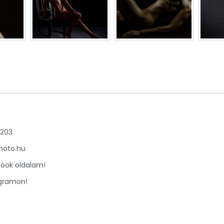
6203
hoto.hu
book oldalam!
agramon!